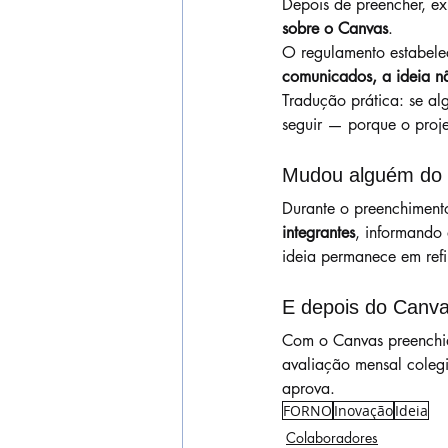
Depois de preencher, ex
sobre o Canvas
.
O regulamento estabele
comunicados, a ideia n
Tradução prática: se a
seguir — porque o proje
Mudou alguém do t
Durante o preenchimento
integrantes
, informando 
ideia permanece em ref
E depois do Canv
Com o Canvas preenchid
avaliação mensal colegi
aprova.
FORNO
Inovação
Ideia
Colaboradores