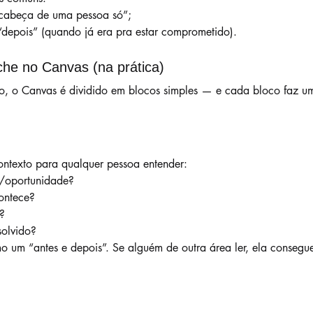
a cabeça de uma pessoa só”;
 “depois” (quando já era pra estar comprometido).
he no Canvas (na prática)
to, o Canvas é dividido em blocos simples — e cada bloco faz u
ontexto para qualquer pessoa entender:
/oportunidade?
ontece?
?
solvido?
o um “antes e depois”. Se alguém de outra área ler, ela consegu