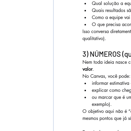
Qual solução a equ
Quais resultados s
Como a equipe vai
O que precisa acon
Isso conversa diretamen
qualitativo).
3) NÚMEROS (qua
Nem toda ideia nasce c
valor
.
No Canvas, você pode:
informar estimativ
explicar como cheg
ou marcar que é um
exemplo).
O objetivo aqui não é “a
mesmos pontos que já sã