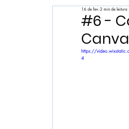
16 de fev.
2 min de leitura
#6 - 
Canvas
https://video.wixsta
4