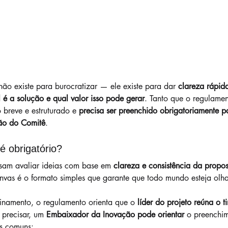
 existe para burocratizar — ele existe para dar 
clareza rápid
 é a solução e qual valor isso pode gerar
. Tanto que o regulamen
breve e estruturado e 
precisa ser preenchido obrigatoriamente p
ão do Comitê
.
é obrigatório?
sam avaliar ideias com base em 
clareza e consistência da propos
nvas é o formato simples que garante que todo mundo esteja olh
inamento, o regulamento orienta que o 
líder do projeto reúna o 
 precisar, um 
Embaixador da Inovação pode orientar
 o preenchi
as comuns: