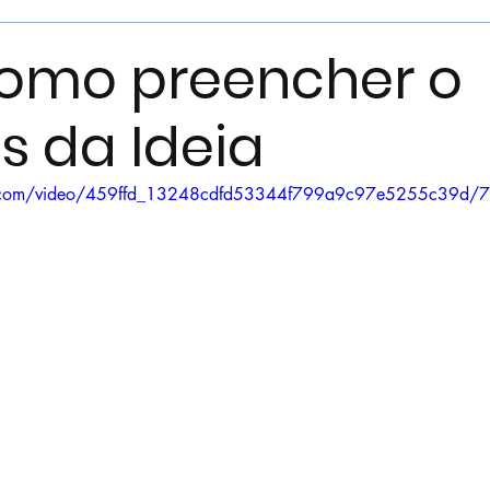
Como preencher o
 da Ideia
tic.com/video/459ffd_13248cdfd53344f799a9c97e5255c39d/