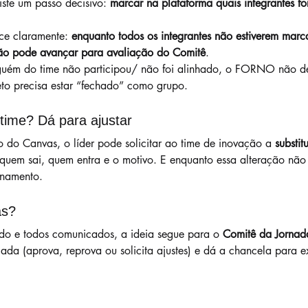
iste um passo decisivo: 
marcar na plataforma quais integrantes 
ce claramente: 
enquanto todos os integrantes não estiverem mar
ão pode avançar para avaliação do Comitê
.
lguém do time não participou/ não foi alinhado, o FORNO não de
to precisa estar “fechado” como grupo.
ime? Dá para ajustar
 do Canvas, o líder pode solicitar ao time de inovação a 
substit
quem sai, quem entra e o motivo. E enquanto essa alteração não
inamento.
as?
o e todos comunicados, a ideia segue para o 
Comitê da Jornad
ada (aprova, reprova ou solicita ajustes) e dá a chancela para