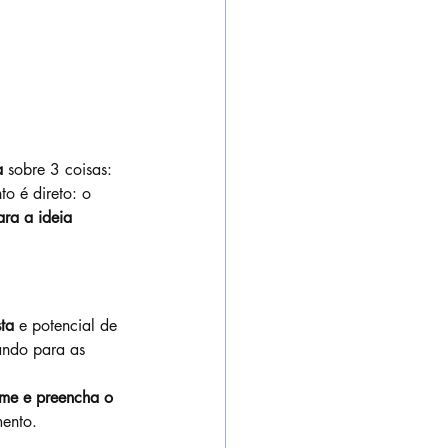
a
 sobre 3 coisas: 
to é direto: o 
ara a ideia 
ta
 e potencial de 
ando para as 
time e preencha o 
mento.