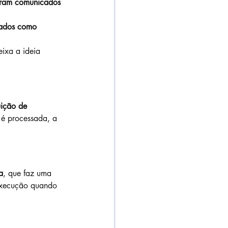
foram comunicados 
cados como 
ixa a ideia 
uição de 
 é processada, a 
a
, que faz uma 
 execução quando 